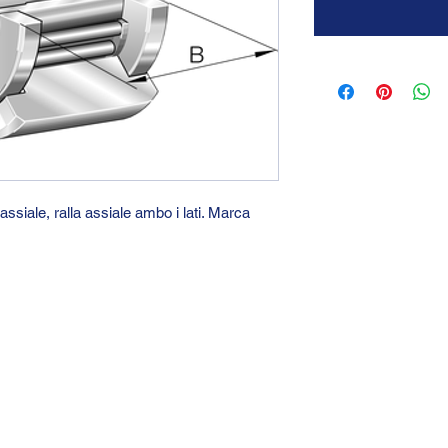
ssiale, ralla assiale ambo i lati. Marca
GTC 2004 SRL
VAT/P.IVA/C.F.: IT04239210158
SDI: PPX7BLB
PEC: gtc@arubapec.it