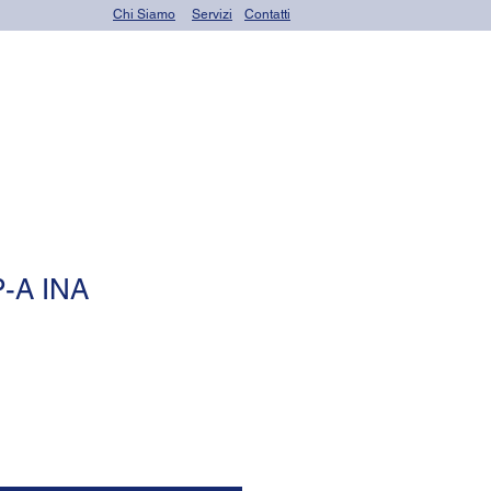
Chi Siamo
Servizi
Contatti
OR seals (o-rings)
-A INA
ale
ice