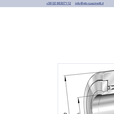
+39 02 66307112
info@gtc-cuscinetti.it