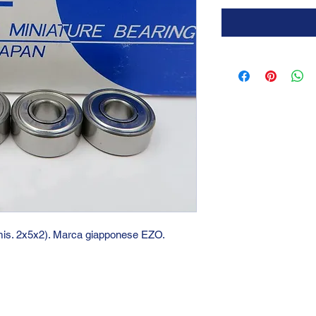
(mis. 2x5x2). Marca giapponese EZO.
GTC 2004 SRL