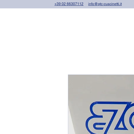
+39 02 66307112
info@gtc-cuscinetti.it