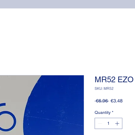
Home
Online shop
Cuscinetti
NSK supports
MR52 EZO
SKU: MR52
Regular
Sale
 €6.96 
€3.48
Price
Price
Quantity
*