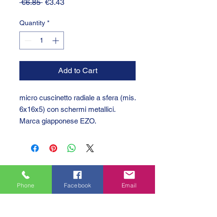
Regular
Sale
 €6.85 
€3.43
Price
Price
Quantity
*
Add to Cart
micro cuscinetto radiale a sfera (mis.
6x16x5) con schermi metallici.
Marca giapponese EZO.
Phone
Facebook
Email
GTC 2004 SRL