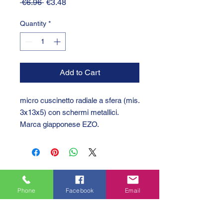
Regular
Sale
 €6.96 
€3.48
Price
Price
Quantity
*
Add to Cart
micro cuscinetto radiale a sfera (mis.
3x13x5) con schermi metallici.
Marca giapponese EZO.
Phone
Facebook
Email
GTC 2004 SRL