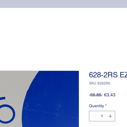
Home
Online shop
Cuscinetti
NSK supports
628-2RS E
SKU: 6282RS
Regular
Sale
 €6.85 
€3.43
Price
Price
Quantity
*