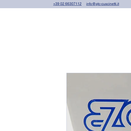
+39 02 66307112
info@gtc-cuscinetti.it