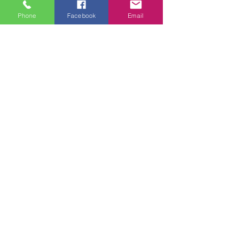
P1 NSF Reg. No.: 148350
Phone
Facebook
Email
Certificato DVGW (EN 751-1):
NG 5146C00236
Certificato WRAS (BS 6920):
0808532
GTC 2004 SRL
VAT/P.IVA/C.F.: IT04239210158
SDI: PPX7BLB
PEC: gtc@arubapec.it
Contatti
Via G. Bizet 36/E