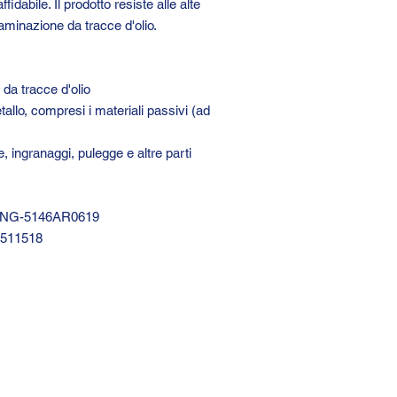
idabile. Il prodotto resiste alle alte
aminazione da tracce d'olio.
da tracce d'olio
allo, compresi i materiali passivi (ad
e, ingranaggi, pulegge e altre parti
): NG-5146AR0619
0511518
GTC 2004 SRL
VAT/P.IVA/C.F.: IT04239210158
SDI: PPX7BLB
PEC: gtc@arubapec.it