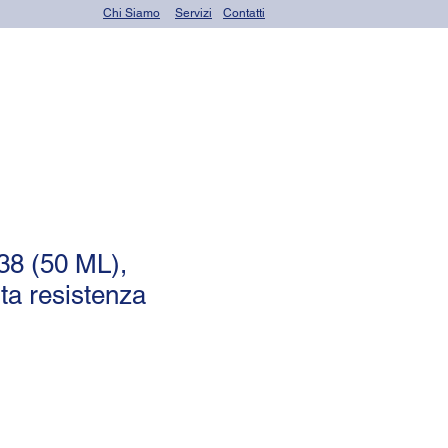
Chi Siamo
Servizi
Contatti
OR seals (o-rings)
8 (50 ML),
lta resistenza