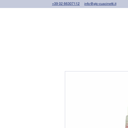
+39 02 66307112
info@gtc-cuscinetti.it