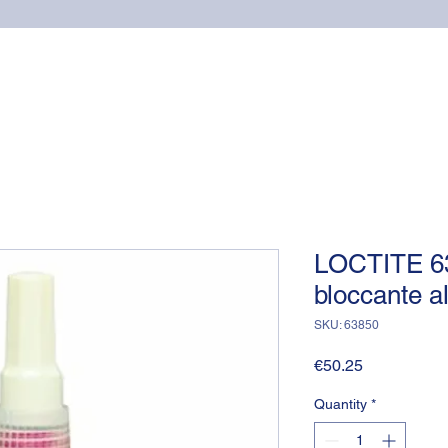
Home
Online shop
Cuscinetti
NSK supports
LOCTITE 63
bloccante a
SKU: 63850
Price
€50.25
Quantity
*