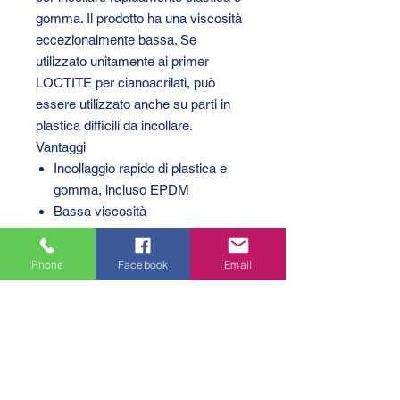
gomma. Il prodotto ha una viscosità
eccezionalmente bassa. Se
utilizzato unitamente ai primer
LOCTITE per cianoacrilati, può
essere utilizzato anche su parti in
plastica difficili da incollare.
Vantaggi
Incollaggio rapido di plastica e
gomma, incluso EPDM
Bassa viscosità
I primer LOCTITE 770 o
LOCTITE 7239 favoriscono
Phone
Facebook
Email
l'incollaggio su materiali difficili