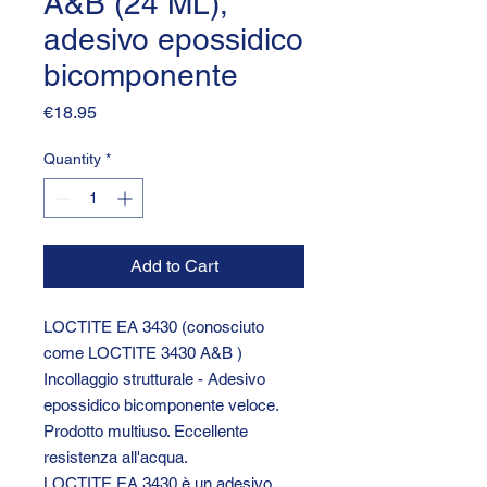
A&B (24 ML),
adesivo epossidico
bicomponente
Price
€18.95
Quantity
*
Add to Cart
LOCTITE EA 3430 (conosciuto
come LOCTITE 3430 A&B )
Incollaggio strutturale - Adesivo
epossidico bicomponente veloce.
Prodotto multiuso. Eccellente
resistenza all'acqua.
LOCTITE EA 3430 è un adesivo