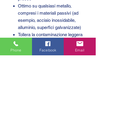
Ottimo su qualsiasi metallo,
compresi i materiali passivi (ad
esempio, acciaio inossidabile,
alluminio, superfici galvanizzate)
Tollera la contaminazione leggera
da oli industriali, ad esempio oli
motore, oli anticorrosivi e oli da
Phone
Facebook
Email
taglio
Permette lo smontaggio con l'uso
di utensili manuali
Può essere smontato scaldando
fino a 300°C.
P1 NSF Reg. No.: 123006