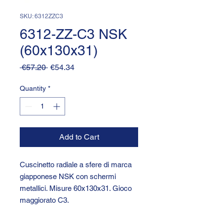
SKU: 6312ZZC3
6312-ZZ-C3 NSK
(60x130x31)
Regular
Sale
 €57.20 
€54.34
Price
Price
Quantity
*
Add to Cart
Cuscinetto radiale a sfere di marca
giapponese NSK con schermi
metallici. Misure 60x130x31. Gioco
maggiorato C3.