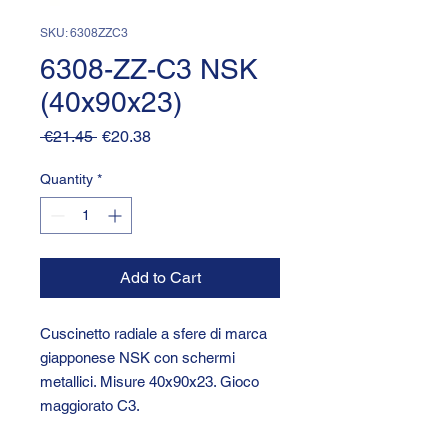
SKU: 6308ZZC3
6308-ZZ-C3 NSK
(40x90x23)
Regular
Sale
 €21.45 
€20.38
Price
Price
Quantity
*
Add to Cart
Cuscinetto radiale a sfere di marca
giapponese NSK con schermi
metallici. Misure 40x90x23. Gioco
maggiorato C3.