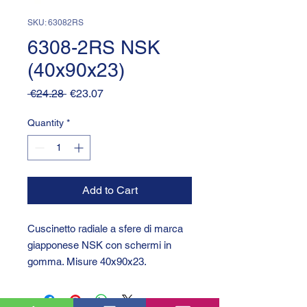
SKU: 63082RS
6308-2RS NSK
(40x90x23)
Regular
Sale
 €24.28 
€23.07
Price
Price
Quantity
*
Add to Cart
Cuscinetto radiale a sfere di marca
giapponese NSK con schermi in
gomma. Misure 40x90x23.