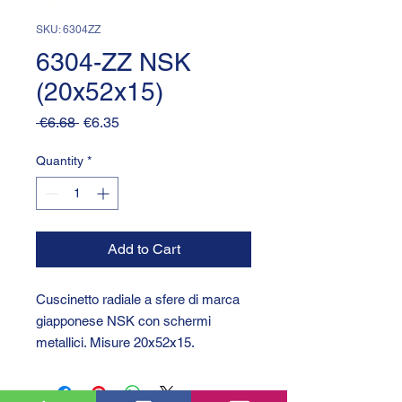
SKU: 6304ZZ
6304-ZZ NSK
(20x52x15)
Regular
Sale
 €6.68 
€6.35
Price
Price
Quantity
*
Add to Cart
Cuscinetto radiale a sfere di marca
giapponese NSK con schermi
metallici. Misure 20x52x15.