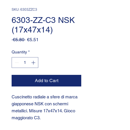
SKU: 6303ZZC3
6303-ZZ-C3 NSK
(17x47x14)
Regular
Sale
 €5.80 
€5.51
Price
Price
Quantity
*
Add to Cart
Cuscinetto radiale a sfere di marca
giapponese NSK con schermi
metallici. Misure 17x47x14. Gioco
maggiorato C3.