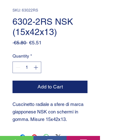
SKU: 63022RS
6302-2RS NSK
(15x42x13)
Regular
Sale
 €5.80 
€5.51
Price
Price
Quantity
*
Add to Cart
Cuscinetto radiale a sfere di marca
giapponese NSK con schermi in
gomma. Misure 15x42x13.