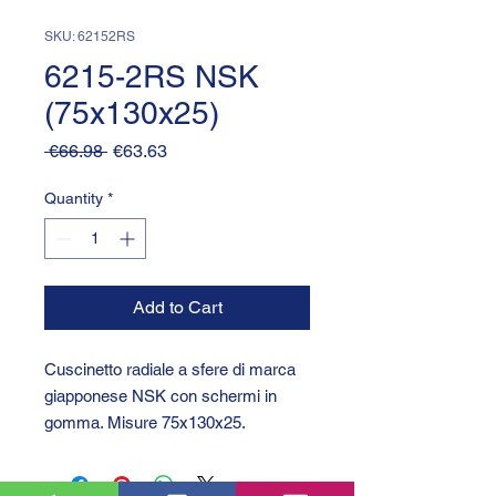
SKU: 62152RS
6215-2RS NSK
(75x130x25)
Regular
Sale
 €66.98 
€63.63
Price
Price
Quantity
*
Add to Cart
Cuscinetto radiale a sfere di marca
giapponese NSK con schermi in
gomma. Misure 75x130x25.