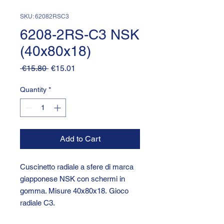
SKU: 62082RSC3
6208-2RS-C3 NSK
(40x80x18)
Regular
Sale
 €15.80 
€15.01
Price
Price
Quantity
*
Add to Cart
Cuscinetto radiale a sfere di marca
giapponese NSK con schermi in
gomma. Misure 40x80x18. Gioco
radiale C3.