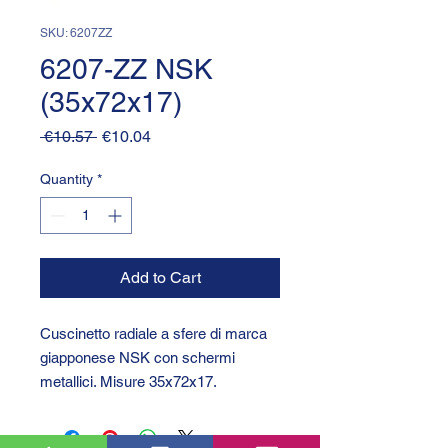
SKU: 6207ZZ
6207-ZZ NSK
(35x72x17)
Regular
Sale
 €10.57 
€10.04
Price
Price
Quantity
*
Add to Cart
Cuscinetto radiale a sfere di marca
giapponese NSK con schermi
metallici. Misure 35x72x17.