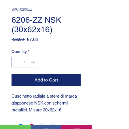
SKU: 6206ZZ
6206-ZZ NSK
(30x62x16)
Regular
Sale
 €8.02 
€7.62
Price
Price
Quantity
*
Add to Cart
Cuscinetto radiale a sfere di marca
giapponese NSK con schermi
metallici. Misure 30x62x16.