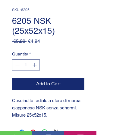
SKU: 6205
6205 NSK
(25x52x15)
Regular
Sale
 €5.20 
€4.94
Price
Price
Quantity
*
Add to Cart
Cuscinetto radiale a sfere di marca
giapponese NSK senza schermi.
Misure 25x52x15.