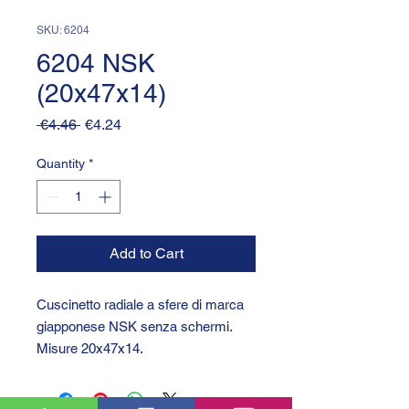
SKU: 6204
6204 NSK
(20x47x14)
Regular
Sale
 €4.46 
€4.24
Price
Price
Quantity
*
Add to Cart
Cuscinetto radiale a sfere di marca
giapponese NSK senza schermi.
Misure 20x47x14.