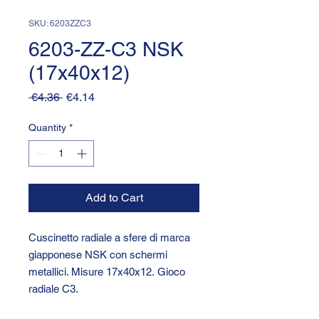
SKU: 6203ZZC3
6203-ZZ-C3 NSK
(17x40x12)
Regular
Sale
 €4.36 
€4.14
Price
Price
Quantity
*
Add to Cart
Cuscinetto radiale a sfere di marca
giapponese NSK con schermi
metallici. Misure 17x40x12. Gioco
radiale C3.