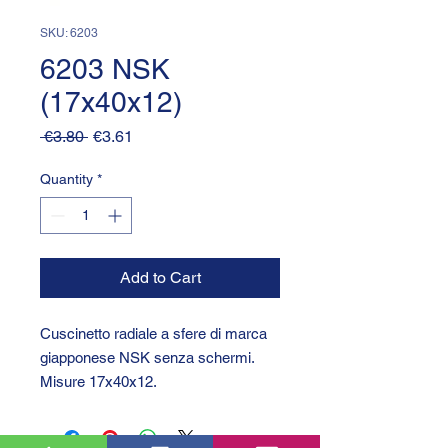
SKU: 6203
6203 NSK
(17x40x12)
Regular
Sale
 €3.80 
€3.61
Price
Price
Quantity
*
Add to Cart
Cuscinetto radiale a sfere di marca
giapponese NSK senza schermi.
Misure 17x40x12.