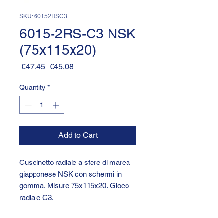
SKU: 60152RSC3
6015-2RS-C3 NSK
(75x115x20)
Regular
Sale
 €47.45 
€45.08
Price
Price
Quantity
*
Add to Cart
Cuscinetto radiale a sfere di marca
giapponese NSK con schermi in
gomma. Misure 75x115x20. Gioco
radiale C3.