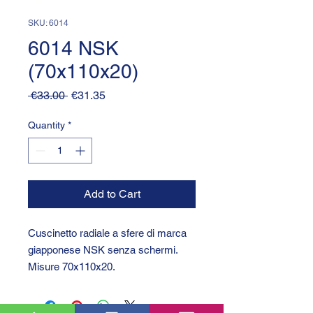
SKU: 6014
6014 NSK
(70x110x20)
Regular
Sale
 €33.00 
€31.35
Price
Price
Quantity
*
Add to Cart
Cuscinetto radiale a sfere di marca
giapponese NSK senza schermi.
Misure 70x110x20.