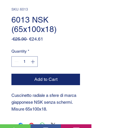
SKU: 6013
6013 NSK
(65x100x18)
Regular
Sale
 €25.90 
€24.61
Price
Price
Quantity
*
Add to Cart
Cuscinetto radiale a sfere di marca
giapponese NSK senza schermi.
Misure 65x100x18.