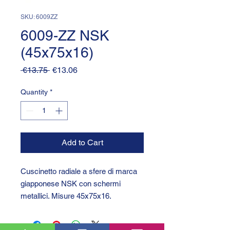
SKU: 6009ZZ
6009-ZZ NSK
(45x75x16)
Regular
Sale
 €13.75 
€13.06
Price
Price
Quantity
*
Add to Cart
Cuscinetto radiale a sfere di marca
giapponese NSK con schermi
metallici. Misure 45x75x16.