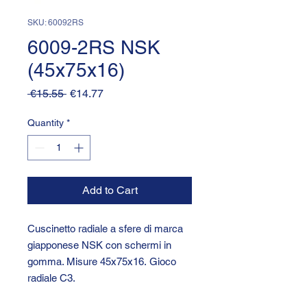
SKU: 60092RS
6009-2RS NSK
(45x75x16)
Regular
Sale
 €15.55 
€14.77
Price
Price
Quantity
*
Add to Cart
Cuscinetto radiale a sfere di marca
giapponese NSK con schermi in
gomma. Misure 45x75x16. Gioco
radiale C3.