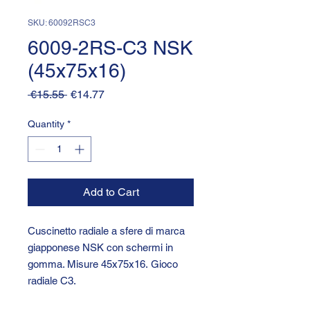
SKU: 60092RSC3
6009-2RS-C3 NSK
(45x75x16)
Regular
Sale
 €15.55 
€14.77
Price
Price
Quantity
*
Add to Cart
Cuscinetto radiale a sfere di marca
giapponese NSK con schermi in
gomma. Misure 45x75x16. Gioco
radiale C3.