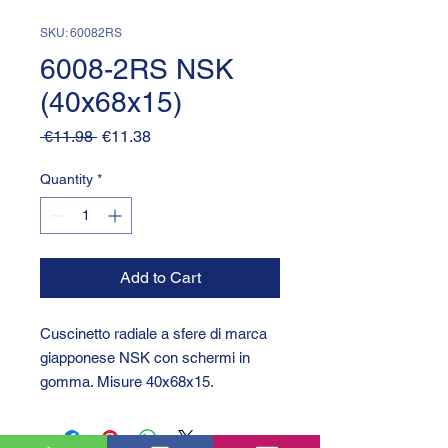
SKU: 60082RS
6008-2RS NSK
(40x68x15)
Regular
Sale
 €11.98 
€11.38
Price
Price
Quantity
*
Add to Cart
Cuscinetto radiale a sfere di marca
giapponese NSK con schermi in
gomma. Misure 40x68x15.