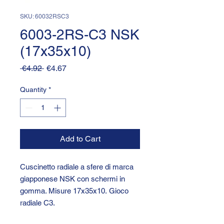
SKU: 60032RSC3
6003-2RS-C3 NSK
(17x35x10)
Regular
Sale
 €4.92 
€4.67
Price
Price
Quantity
*
Add to Cart
Cuscinetto radiale a sfere di marca
giapponese NSK con schermi in
gomma. Misure 17x35x10. Gioco
radiale C3.