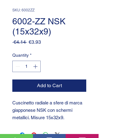
SKU: 6002ZZ
6002-ZZ NSK
(15x32x9)
Regular
Sale
 €4.14 
€3.93
Price
Price
Quantity
*
Add to Cart
Cuscinetto radiale a sfere di marca
giapponese NSK con schermi
metallici. Misure 15x32x9.