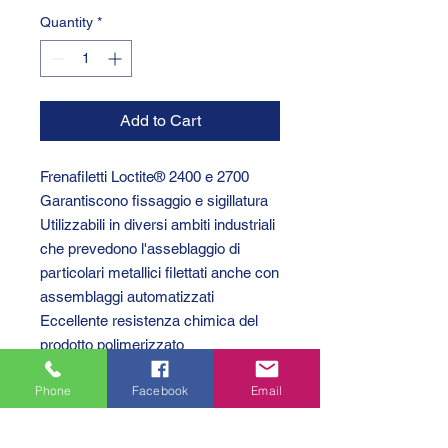
Quantity
*
Add to Cart
Frenafiletti Loctite® 2400 e 2700
Garantiscono fissaggio e sigillatura
Utilizzabili in diversi ambiti industriali
che prevedono l'asseblaggio di
particolari metallici filettati anche con
assemblaggi automatizzati
Eccellente resistenza chimica del
prodotto polimerizzato
Buona resistenza termica del
Phone
Facebook
Email
prodotto polimerizzato
Resistono a temperature fino a 150
°C