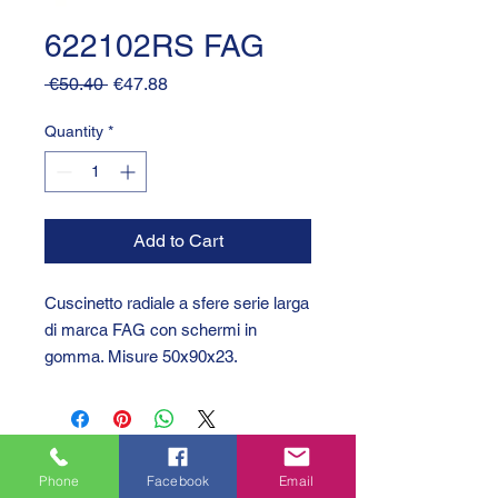
622102RS FAG
Regular
Sale
 €50.40 
€47.88
Price
Price
Quantity
*
Add to Cart
Cuscinetto radiale a sfere serie larga
di marca FAG con schermi in
gomma. Misure 50x90x23.
Phone
Facebook
Email