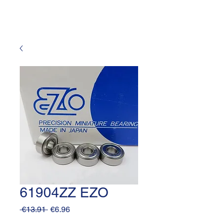
61904ZZ EZO
Regular
Sale
 €13.91 
€6.96
Price
Price