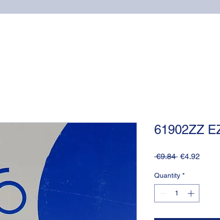
Home
Online shop
Cuscinetti
NSK supports
61902ZZ E
Regular
Sale
 €9.84 
€4.92
Price
Price
Quantity
*