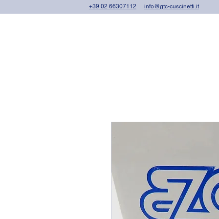
+39 02 66307112
info@gtc-cuscinetti.it