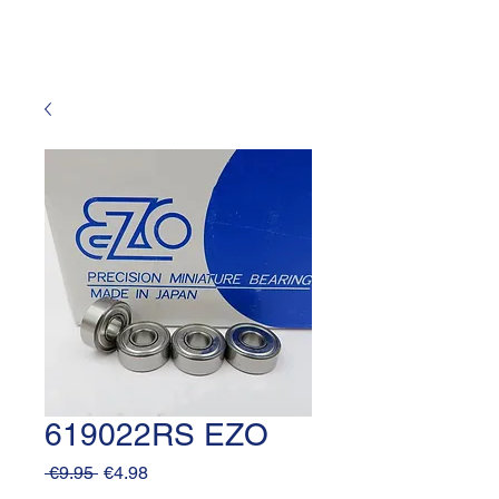
619022RS EZO
Regular
Sale
 €9.95 
€4.98
Price
Price