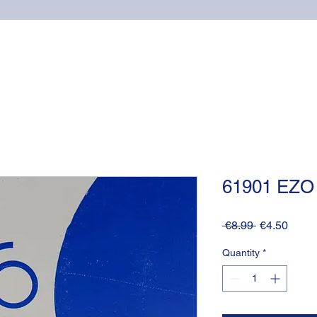
Home
Online shop
Cuscinetti
NSK supports
61901 EZO
Regular
Sale
 €8.99 
€4.50
Price
Price
Quantity
*