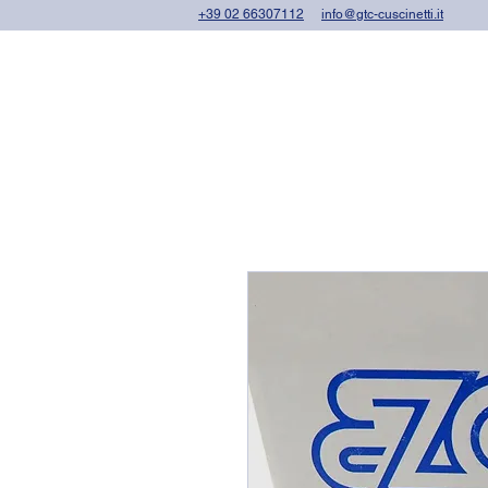
+39 02 66307112
info@gtc-cuscinetti.it