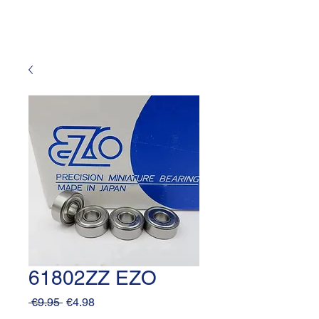
61802ZZ EZO
Regular
Sale
 €9.95 
€4.98
Price
Price