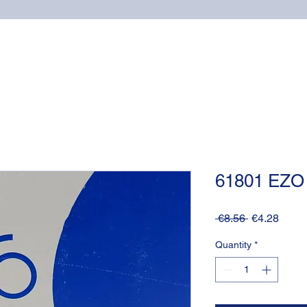
Home
Online shop
Cuscinetti
NSK supports
61801 EZO
Regular
Sale
 €8.56 
€4.28
Price
Price
Quantity
*