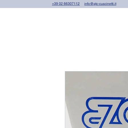
+39 02 66307112
info@gtc-cuscinetti.it