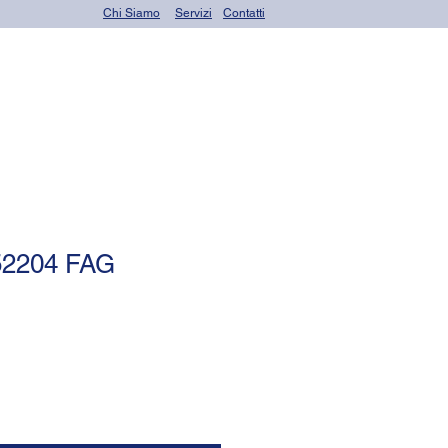
Chi Siamo
Servizi
Contatti
OR seals (o-rings)
 52204 FAG
le
ce