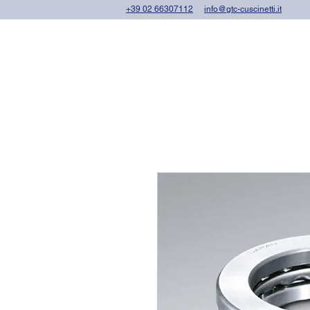
+39 02 66307112
info@gtc-cuscinetti.it