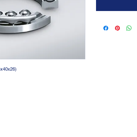
15x40x26)
GTC 2004 SRL
VAT/P.IVA/C.F.: IT04239210158
SDI: PPX7BLB
PEC: gtc@arubapec.it