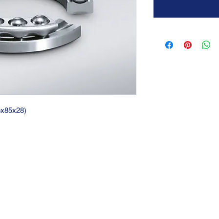
45x85x28)
GTC 2004 SRL
VAT/P.IVA/C.F.: IT04239210158
SDI: PPX7BLB
PEC: gtc@arubapec.it