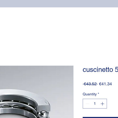
Home
Online shop
Cuscinetti
NSK supports
cuscinetto
Regular
Sa
 €43.52 
€41.34
Price
Pri
Quantity
*