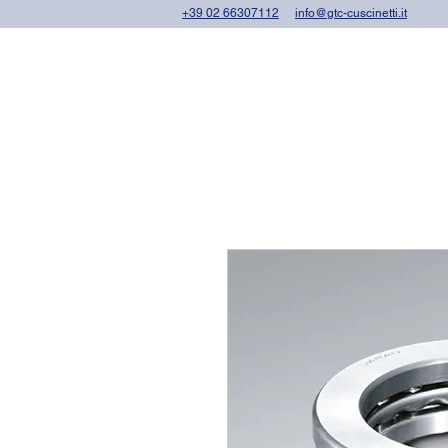
+39 02 66307112
info@gtc-cuscinetti.it