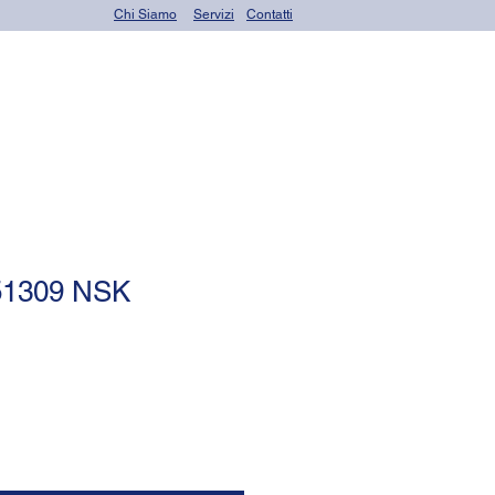
Chi Siamo
Servizi
Contatti
OR seals (o-rings)
 51309 NSK
le
ce