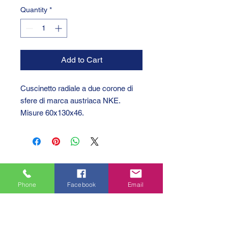
Quantity
*
Add to Cart
Cuscinetto radiale a due corone di
sfere di marca austriaca NKE.
Misure 60x130x46.
Phone
Facebook
Email
GTC 2004 SRL
VAT/P.IVA/C.F.: IT04239210158