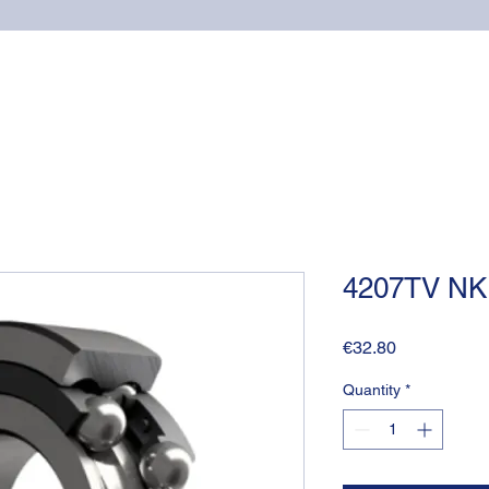
Home
Online shop
Cuscinetti
NSK supports
4207TV N
Price
€32.80
Quantity
*