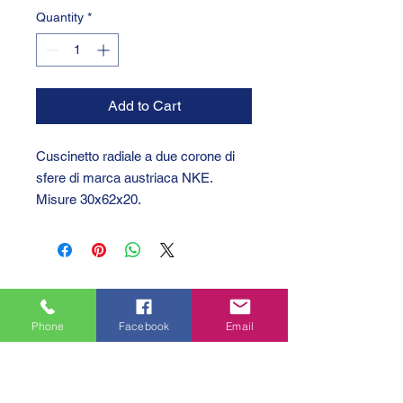
Quantity
*
Add to Cart
Cuscinetto radiale a due corone di
sfere di marca austriaca NKE.
Misure 30x62x20.
Phone
Facebook
Email
GTC 2004 SRL
VAT/P.IVA/C.F.: IT04239210158