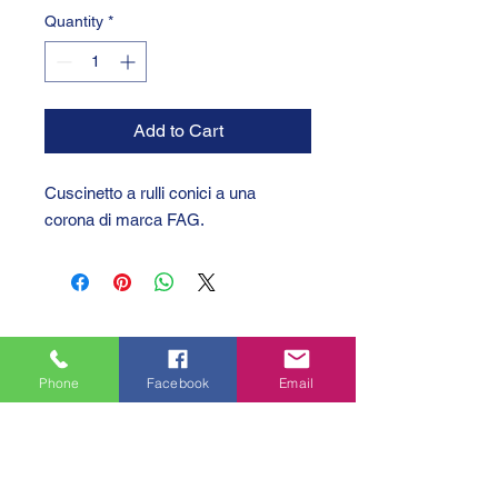
Quantity
*
Add to Cart
Cuscinetto a rulli conici a una
corona di marca FAG.
Phone
Facebook
Email
GTC 2004 SRL
VAT/P.IVA/C.F.: IT04239210158
SDI: PPX7BLB