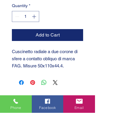
Quantity
*
Add to Cart
Cuscinetto radiale a due corone di
sfere a contatto obliquo di marca
FAG. Misure 50x110x44.4.
Phone
Facebook
Email
GTC 2004 SRL
VAT/P.IVA/C.F.: IT04239210158