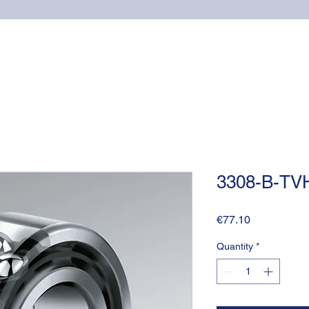
Home
Online shop
Cuscinetti
NSK supports
3308-B-TV
Price
€77.10
Quantity
*