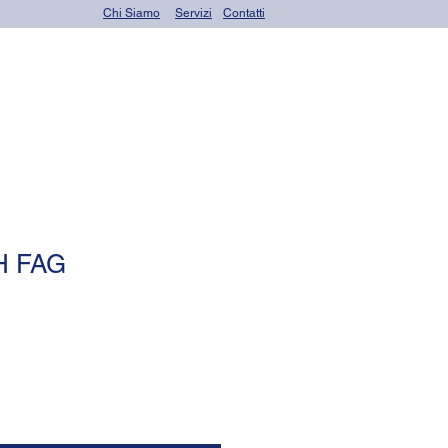
Chi Siamo
Servizi
Contatti
OR seals (o-rings)
H FAG