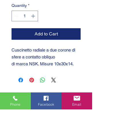
Quantity
*
Add to Cart
Cuscinetto radiale a due corone di
sfere a contatto obliquo
di marca NSK. Misure 10x30x14.
Phone
Facebook
Email
GTC 2004 SRL
VAT/P.IVA/C.F.: IT04239210158